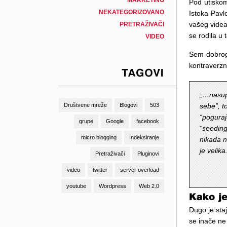
MARKETING
Pod utiskom
NEKATEGORIZOVANO
Istoka Pavl
vašeg videa
PRETRAŽIVAČI
se rodila u 
VIDEO
Sem dobrog 
kontraverzno
TAGOVI
„…nasupr
sebe”, t
Društvene mreže
Blogovi
503
“poguraj
grupe
Google
facebook
“seeding
micro blogging
Indeksiranje
nikada ni
je velika
Pretraživači
Pluginovi
video
twitter
server overload
youtube
Wordpress
Web 2.0
Dugo je staj
se inače ne 