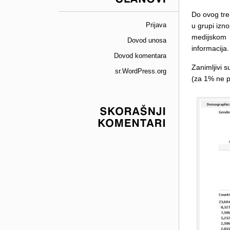
ČLANOVI
Do ovog tre
Prijava
u grupi izn
medijskom 
Dovod unosa
informacija.
Dovod komentara
Zanimljivi s
sr.WordPress.org
(za 1% ne po
SKORAŠNJI
KOMENTARI