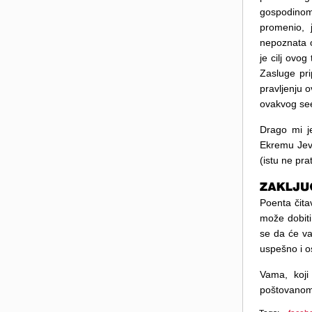
gospodinom
promenio, 
nepoznata 
je cilj ovo
Zasluge pri
pravljenju 
ovakvog see
Drago mi j
Ekremu Jevr
(istu ne pr
Poenta čita
može dobiti
se da će va
uspešno i os
Vama, koji
poštovanom G