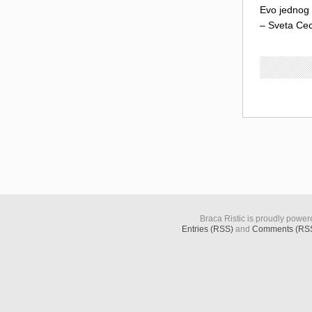
Evo jednog 
– Sveta Cec
Braca Ristic is proudly powe
Entries (RSS)
and
Comments (RS