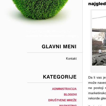
You are currently browsing the
archives for the Marketing category.
GLAVNI
MENI
Kontakt
Da li vas j
može navest
KATEGORIJE
ne postoji 
ADMINISTRACIJA
marketinsko
BLOGOVI
rekorde gle
DRUŠTVENE MREŽE