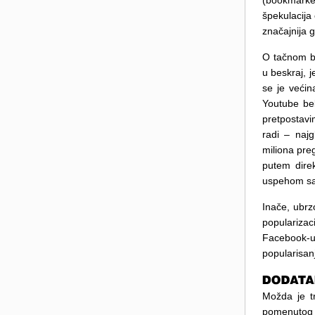
(bookmarke
špekulacija
značajnija 
O tačnom br
u beskraj, 
se je većin
Youtube bel
pretpostavi
radi – naj
miliona pre
putem dire
uspehom sa
Inače, ubrz
populariza
Facebook-u
popularisan
Možda je t
pomenutog