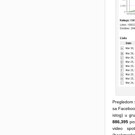
Pregledom s
sa Facebook
istog) u gr
886,395
pos
video spo