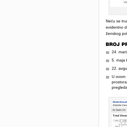
Neću se trud
evidentno d
ženskog pol
24. mart
5. maja 
22. avgu
U ovom t
prostora
pregleda