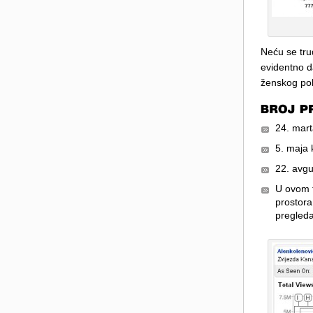
Neću se trud
evidentno d
ženskog pol
24. mart
5. maja 
22. avgu
U ovom t
prostora
pregleda