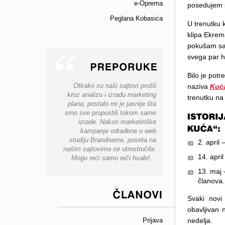
e-Oprema
posedujem s
Peglana Kobasica
U trenutku 
klipa Ekrem
pokušam sa 
svega par h
Bilo je pot
PREPORUKE
Otkako su naši sajtovi prošli
naziva
Kuć
kroz analizu i izradu marketing
trenutku na l
plana, postalo mi je jasnije šta
smo sve propustili tokom same
izrade. Nakon marketinške
kampanje odrađene u web
studiju Brandname, poseta na
2. april 
našim sajtovima se utrostručila.
14. apri
Mogu reći samo reči hvale!...
13. maj 
članova.
Svaki novi
ČLANOVI
obavljivan 
nedelja.
Prijava