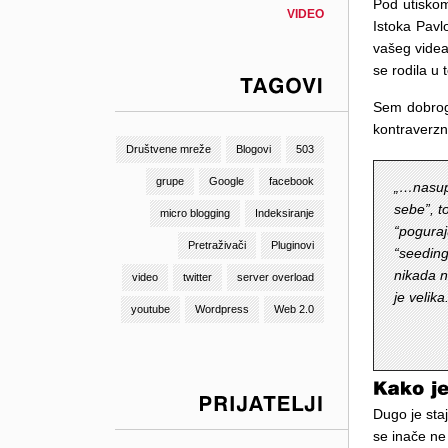
Pod utiskom
VIDEO
Istoka Pavl
vašeg videa
se rodila u 
Sem dobrog 
TAGOVI
kontraverzno
Društvene mreže
Blogovi
503
grupe
Google
facebook
„…nasupr
sebe”, t
micro blogging
Indeksiranje
“poguraj
Pretraživači
Pluginovi
“seeding
nikada ni
video
twitter
server overload
je velika
youtube
Wordpress
Web 2.0
Dugo je staj
PRIJATELJI
se inače ne 