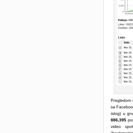
Pregledom s
sa Facebook
istog) u gr
886,395
pos
video spo