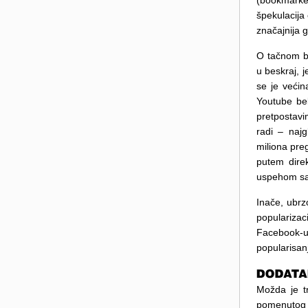
(bookmarke
špekulacija
značajnija 
O tačnom br
u beskraj, 
se je većin
Youtube bel
pretpostavi
radi – naj
miliona pre
putem dire
uspehom sa
Inače, ubrz
populariza
Facebook-u
popularisan
Možda je t
pomenutog