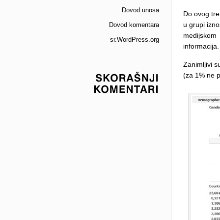
Dovod unosa
Do ovog tre
u grupi izn
Dovod komentara
medijskom 
sr.WordPress.org
informacija.
Zanimljivi s
(za 1% ne po
SKORAŠNJI
KOMENTARI