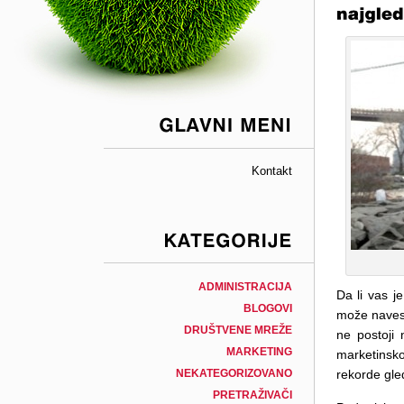
GLAVNI
MENI
Kontakt
KATEGORIJE
ADMINISTRACIJA
Da li vas j
BLOGOVI
može navest
DRUŠTVENE MREŽE
ne postoji 
MARKETING
marketinsko
rekorde gle
NEKATEGORIZOVANO
PRETRAŽIVAČI