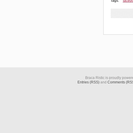
Tags:
faceb
Braca Ristic is proudly powe
Entries (RSS)
and
Comments (RS