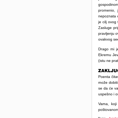
gospodinom
promenio, 
nepoznata 
je cilj ovo
Zasluge pri
pravljenju 
ovakvog see
Drago mi j
Ekremu Jevr
(istu ne pr
Poenta čita
može dobiti
se da će va
uspešno i os
Vama, koji
poštovanom G