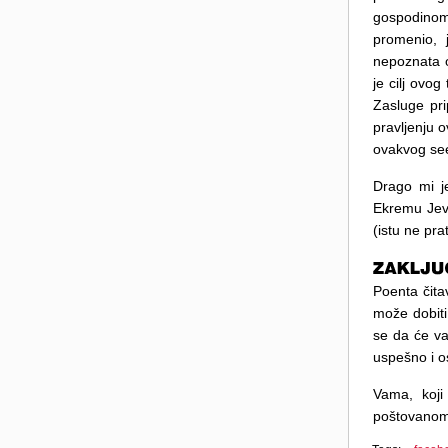
gospodinom
promenio, 
nepoznata 
je cilj ovo
Zasluge pri
pravljenju 
ovakvog see
Drago mi j
Ekremu Jevr
(istu ne pr
Poenta čita
može dobiti
se da će va
uspešno i os
Vama, koji
poštovanom G