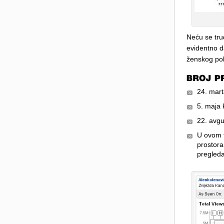
Neću se trud
evidentno d
ženskog pol
24. mart
5. maja 
22. avgu
U ovom t
prostora
pregleda