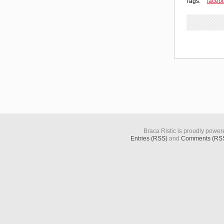
Tags:
faceb
Braca Ristic is proudly powe
Entries (RSS)
and
Comments (RS