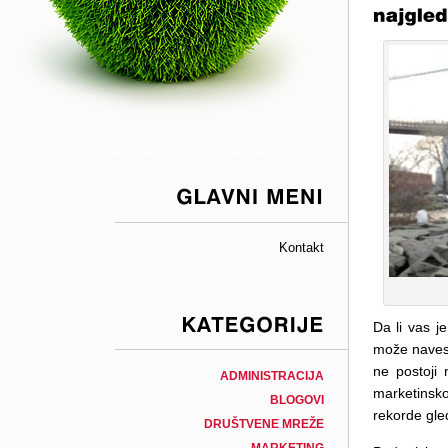
You are currently browsing the
archives for the Video category.
GLAVNI
MENI
Kontakt
Da li vas j
može navest
KATEGORIJE
ne postoji 
ADMINISTRACIJA
marketinsko
BLOGOVI
rekorde gle
DRUŠTVENE MREŽE