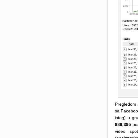
Pregledom s
sa Facebook
istog) u gr
886,395
pos
video spo