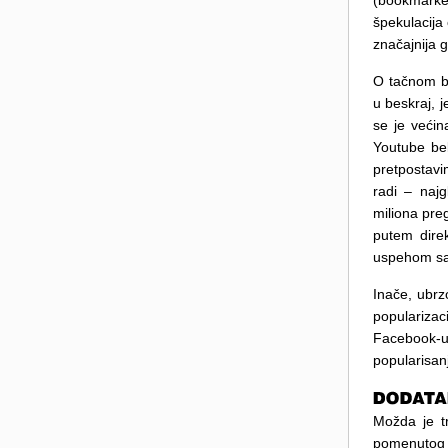
(bookmarke
špekulacija
značajnija 
O tačnom br
u beskraj, 
se je većin
Youtube bel
pretpostavi
radi – naj
miliona pre
putem dire
uspehom sa
Inače, ubrz
populariza
Facebook-u
popularisan
Možda je t
pomenutog