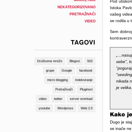
MARKETING
Pod utiskom
NEKATEGORIZOVANO
Istoka Pavl
vašeg videa
PRETRAŽIVAČI
se rodila u 
VIDEO
Sem dobrog 
kontraverzno
TAGOVI
„…nasupr
sebe”, t
Društvene mreže
Blogovi
503
“poguraj
grupe
Google
facebook
“seeding
micro blogging
Indeksiranje
nikada ni
je velika
Pretraživači
Pluginovi
video
twitter
server overload
youtube
Wordpress
Web 2.0
Dugo je staj
se inače ne 