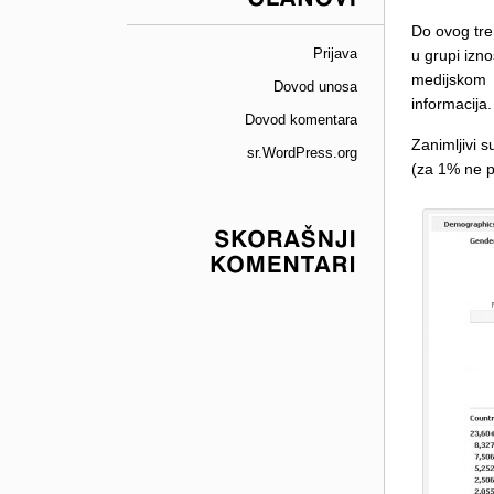
ČLANOVI
Do ovog tre
Prijava
u grupi izn
medijskom 
Dovod unosa
informacija.
Dovod komentara
Zanimljivi s
sr.WordPress.org
(za 1% ne po
SKORAŠNJI
KOMENTARI